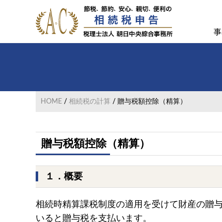
Head
Menu
Skip
Skip
to
to
Right
事
main
primary
大
content
sidebar
阪・
東
京
相
続
税
HOME
/
相続税の計算
/ 贈与税額控除（精算）
申
告
に
強
贈与税額控除（精算）
い
税
理
１．概要
士
相続時精算課税制度の適用を受けて財産の贈与
いると贈与税を支払います。