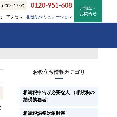
0120-951-608
:00～17:00
ご相談・
お問合せ
れ
アクセス
相続税シミュレーション
最
お役立ち情報カテゴリ
初
相続税申告が必要な人 （相続税の
の
納税義務者）
サ
て
相続税課税対象財産